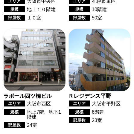
エリア
大阪市中央区
エリア
札幌市東区
規模
地上１０階建
規模
10階建
部屋数
１０室
部屋数
50室
ラポール四ツ橋ビル
Ｒレジデンス平野
エリア
大阪市西区
エリア
大阪市平野区
規模
地上7階、地下1
規模
6階建
階建
部屋数
23室
部屋数
24室