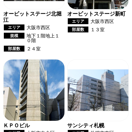
オービットステージ北堀
オービットステージ新町
江
エリア
大阪市西区
エリア
大阪市西区
部屋数
１３室
規模
地下１階地上１
０階
部屋数
２４室
ＫＰＯビル
サンシティ札幌