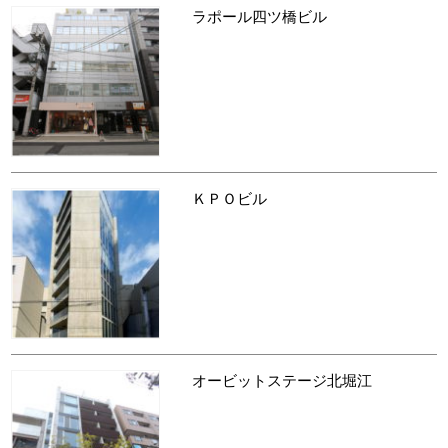
ラポール四ツ橋ビル
ＫＰＯビル
オービットステージ北堀江