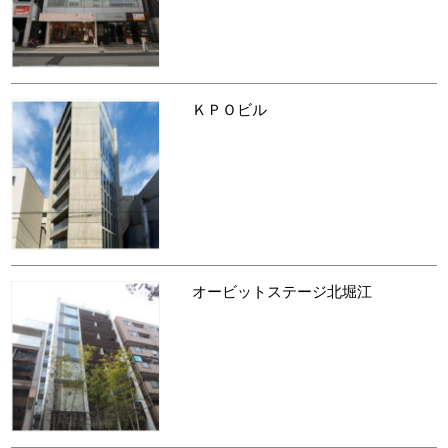
ＫＰＯビル
オービットステージ北堀江